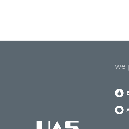
we 
B
A